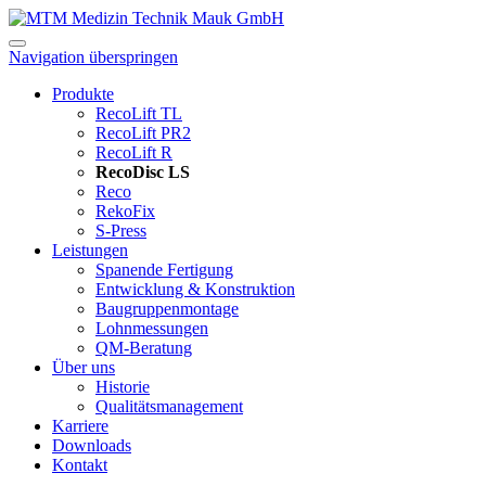
Navigation überspringen
Produkte
RecoLift TL
RecoLift PR2
RecoLift R
RecoDisc LS
Reco
RekoFix
S-Press
Leistungen
Spanende Fertigung
Entwicklung & Konstruktion
Baugruppenmontage
Lohnmessungen
QM-Beratung
Über uns
Historie
Qualitätsmanagement
Karriere
Downloads
Kontakt